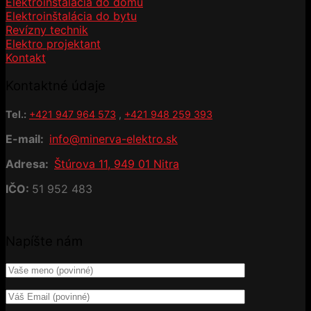
Elektroinštalácia do domu
Elektroinštalácia do bytu
Revízny technik
Elektro projektant
Kontakt
Kontaktné údaje
Tel.:
+421 947 964 573
,
+421 948 259 393
E-mail:
info@minerva-elektro.sk
Adresa:
Štúrova 11, 949 01 Nitra
IČO:
51 952 483
Napíšte nám