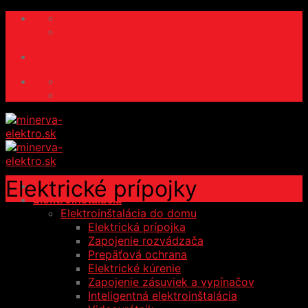
Skip
email
to
+421 947 964 573
content
email
+421 947 964 573
Elektrické prípojky
Domov
Elektroinštalácia
Elektroinštalácia do domu
Elektrická prípojka
Zapojenie rozvádzača
Prepäťová ochrana
Elektrické kúrenie
Zapojenie zásuviek a vypínačov
Inteligentná elektroinštalácia