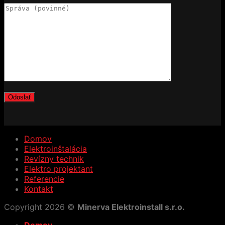
Domov
Elektroinštalácia
Revízny technik
Elektro projektant
Referencie
Kontakt
Copyright 2026 ©
Minerva Elektroinstall s.r.o.