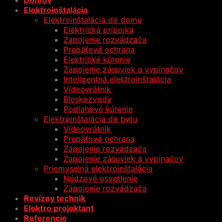
Domov
Elektroinštalácia
Elektroinštalácia do domu
Elektrická prípojka
Zapojenie rozvádzača
Prepäťová ochrana
Elektrické kúrenie
Zapojenie zásuviek a vypínačov
Inteligentná elektroinštalácia
Videovrátnik
Bleskozvody
Podlahové kúrenie
Elektroinštalácia do bytu
Videovrátnik
Prepäťová ochrana
Zapojenie rozvádzača
Zapojenie zásuviek a vypínačov
Priemyselná elektroinštalácia
Núdzové osvetlenie
Zapojenie rozvádzača
Revízny technik
Elektro projektant
Referencie