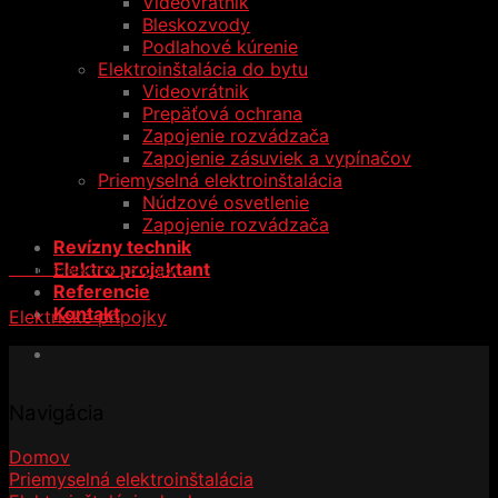
Videovrátnik
Bleskozvody
Podlahové kúrenie
Elektroinštalácia do bytu
Videovrátnik
Prepäťová ochrana
Zapojenie rozvádzača
Zapojenie zásuviek a vypínačov
Priemyselná elektroinštalácia
Núdzové osvetlenie
Zapojenie rozvádzača
Revízny technik
Elektro projektant
Inštalácia elektrickej prípojky
Referencie
Kontakt
Elektrické prípojky
Navigácia
Domov
Priemyselná elektroinštalácia